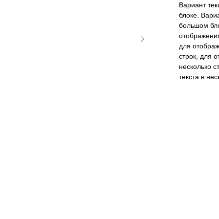
Вариант тек
блоке. Вари
большом бло
отображения
для отображ
строк, для 
несколько с
текста в не