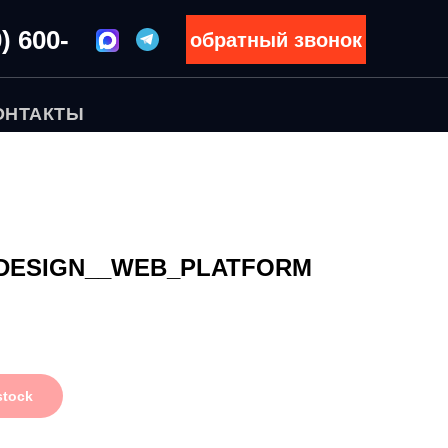
) 600-
обратный звонок
ОНТАКТЫ
DESIGN__WEB_PLATFORM
stock