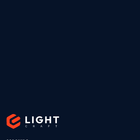
info@light-craft.ru
Обратный звонок