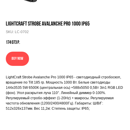
LightCraft Strobe Avalanche Pro 1000 IP65
SKU:
LC-0702
174 073
р.
BUY NOW
LightCraft Strobe Avalanche Pro 1000 IP65 - светодиодный стробоскоп,
вращение по Tilt 185 гр. Мощность 1000 Вт. Белые светодиоды
144x3535 5W 6500К (центральная ось) +588x5050 0,5Вт 3in1 RGB LED
(фон). Угол раскрытия луча 110°. Линейный диммер 0-100%.
Регулируемый стробо-эффект (1-20Hz) + макросы. Регулируемая
частота обновления (1200/2400/4800Гц). Габариты: Ш/В/Г:
512х326х137мм. Вес 11,2кг. Степень защиты: IP65;