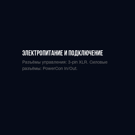
Москва,
Алтуфьевское шоссе 37 стр 16
Электропитание и подключение
10.00-19.00. Пн-Пт
Разъёмы управления: 3-pin XLR. Силовые
разъёмы: PowerCon In/Out.
8 (800) 600-29-12
+7 (495) 165-99-65
info@ light-craft.ru
Заказать звонок
Преимущества