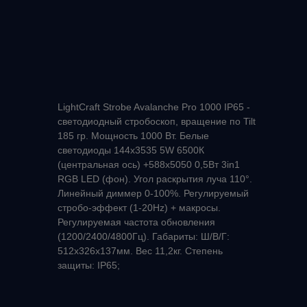
LightCraft Strobe Avalanche Pro 1000 IP65 -
светодиодный стробоскоп, вращение по Tilt
185 гр. Мощность 1000 Вт. Белые
светодиоды 144x3535 5W 6500К
(центральная ось) +588x5050 0,5Вт 3in1
RGB LED (фон). Угол раскрытия луча 110°.
Линейный диммер 0-100%. Регулируемый
стробо-эффект (1-20Hz) + макросы.
Регулируемая частота обновления
(1200/2400/4800Гц). Габариты: Ш/В/Г:
512х326х137мм. Вес 11,2кг. Степень
защиты: IP65;