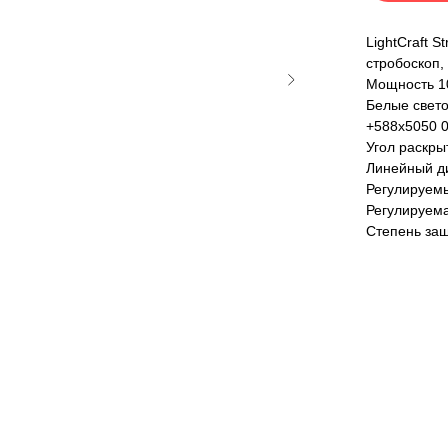
LightCraft S
стробоскоп, 
Мощность 10
Белые свето
+588x5050 0
Угол раскры
Линейный д
Регулируемы
Регулируема
Степень защ