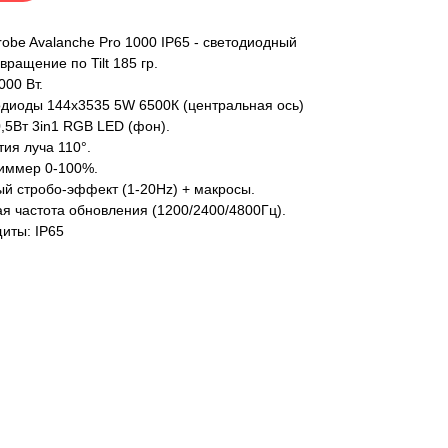
trobe Avalanche Pro 1000 IP65 - светодиодный
вращение по Tilt 185 гр.
00 Вт.
диоды 144x3535 5W 6500К (центральная ось)
,5Вт 3in1 RGB LED (фон).
тия луча 110°.
иммер 0-100%.
й стробо-эффект (1-20Hz) + макросы.
я частота обновления (1200/2400/4800Гц).
иты: IP65