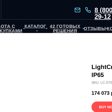
8 (800
29-12
БОТА С
КАТАЛОГ
42 ГОТОВЫХ
ОТЗЫВЫ
К
КУПКАМИ
РЕШЕНИЯ
LightC
IP65
SKU:
LC-07
174 073
BUY N