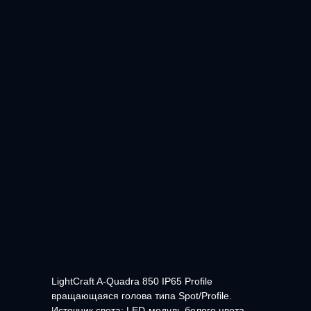
LightCraft A-Quadra 850 IP65 Profile
вращающаяся голова типа Spot/Profile.
Источник света: LED-модуль белого цвета