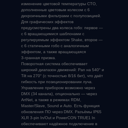
изменение цветовой температуры CTO,
дополненные цветовым колесом с 6
дихроичными фильтрами с полупозицией.
Для графических эффектов
Москва,
предусмотрены два колеса гобо: первое —
с 6 вращающимися шаблонами с
Алтуфьевское шоссе 37 стр
регулируемым эффектом Shake, второе —
16
10.00-19.00. Пн-Пт
с 6 статичными гобо с аналогичным
эффектом, а также вращающаяся
8 (800) 600-
3‑гранная призма.
29-12
Поворотная система обеспечивает
+7 (495) 165-99-65
широкий диапазон движений: Pan на 540° и
Tilt на 270° (с точностью 8/16 бит), что даёт
info@ light-craft.ru
гибкость при позиционировании луча.
Управление прибором возможно через
Заказать звонок
DMX (34 канала), опционально — через
ArtNet, а также в режимах RDM,
Master/Slave, Sound и Auto. Есть функция
обновления ПО через DMX. Разъёмы IP65
Преимущества
XLR 3‑pin In/Out и PowerCON TRUE1 In
обеспечивают надёжное подключение в
Площадки с нашим оборудованием