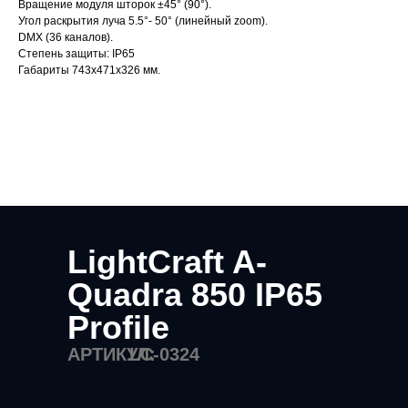
Вращение модуля шторок ±45° (90°).
Угол раскрытия луча 5.5°- 50° (линейный zoom).
DMX (36 каналов).
Степень защиты: IP65
Габариты 743х471х326 мм.
LightCraft A-
Quadra 850 IP65
Profile
АРТИКУЛ:
LC-0324