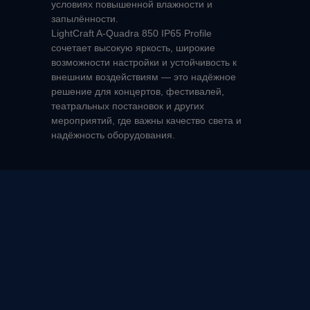
условиях повышенной влажности и
Выгодные условия для дилеров
запылённости.
Действующие партнеры и представители
LightCraft A‑Quadra 850 IP65 Profile
сочетает высокую яркость, широкие
Каталог оборудования
возможности настройки и устойчивость к
Популярные модели
внешним воздействиям — это надёжное
решение для концертов, фестивалей,
Работа с тендерами
театральных постановок и других
Готовые решения
мероприятий, где важны качество света и
надёжность оборудования.
Поставка в 4 этапа
Отзывы
Частые вопросы
Контакты
Юридическая информация
Сделано Convert Monster